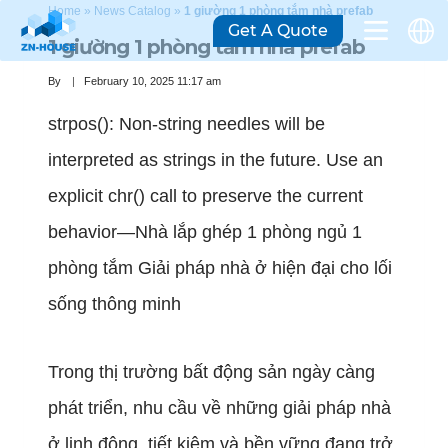
Home
»
News Catalog
»
1 giường 1 phòng tắm nhà prefab
Get A Quote
1 giường 1 phòng tắm nhà prefab
By
February 10, 2025 11:17 am
strpos(): Non-string needles will be
interpreted as strings in the future. Use an
explicit chr() call to preserve the current
behavior—Nhà lắp ghép 1 phòng ngủ 1
phòng tắm Giải pháp nhà ở hiện đại cho lối
sống thông minh
Trong thị trường bất động sản ngày càng
phát triển, nhu cầu về những giải pháp nhà
ở linh động, tiết kiệm và bền vững đang trở