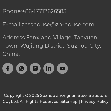
Phone:+86-17712626583
E-mail:znsshouse@zn-house.com
Address:Fanxiang Village, Taoyuan
Town, Wujiang District, Suzhou City,
China.
Copyright © 2025
Suzhou Zhongnan Steel Structure
Co., Ltd.
All Rights Reserved.
Sitemap
|
Privacy Policy