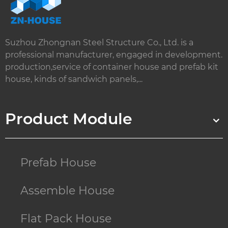
Suzhou Zhongnan Steel Structure Co., Ltd. is a
professional manufacturer, engaged in development.
production,service of container house and prefab kit
house, kinds of sandwich panels,...
Product Module
Prefab House
Assemble House
Flat Pack House