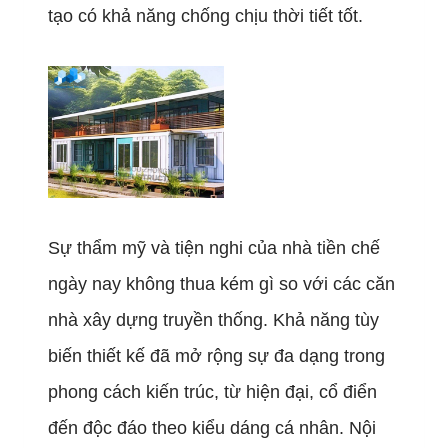
tạo có khả năng chống chịu thời tiết tốt.
Sự thẩm mỹ và tiện nghi của nhà tiền chế
ngày nay không thua kém gì so với các căn
nhà xây dựng truyền thống. Khả năng tùy
biến thiết kế đã mở rộng sự đa dạng trong
phong cách kiến trúc, từ hiện đại, cổ điển
đến độc đáo theo kiểu dáng cá nhân. Nội